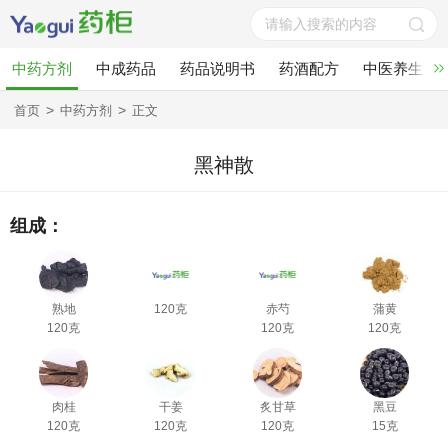
中药方剂
中成药品
药品说明书
药酒配方
中医养生
>
>
首页
中药方剂
正文
黑神散
组成：
熟地
120克
赤芍
蒲黄
120克
120克
120克
肉桂
干姜
炙甘草
黑豆
120克
120克
120克
15克