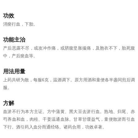
功效
消瘀行血，下胎。
功能主治
产后恶露不尽，或攻冲作痛，或脐腹坚胀撮痛，及胞衣不下，胎死腹
中，产后瘀血等。
用法用量
上药共研为散，每服6克，温酒调下。原方用酒和童便各半盏同煎后调
服。
方解
血淤不行为本方主证。方中蒲黄、黑大豆去淤行血。熟地、归尾、赤
芍养血和血，肉桂、干姜温通血脉。甘草甘缓益气，童便散淤而引血
下行。酒引药入血分而通经络。诸药合用，功效卓著。