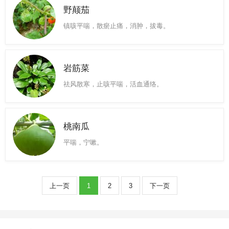
野颠茄
镇咳平喘，散瘀止痛，消肿，拔毒。
岩筋菜
祛风散寒，止咳平喘，活血通络。
桃南瓜
平喘，宁嗽。
上一页
1
2
3
下一页