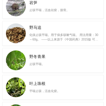
岩笋
止咳平喘，活血祛瘀，接骨。
野马追
化痰止咳平喘。用于痰多咳嗽气喘。 用法用量：30
～60g。 ——以上来源于《中国药典》2015版 可清
热，解毒，平喘，化痰止咳，降血压；
野冬青果
止咳平喘。
叶上珠根
平喘止咳，活血化瘀。