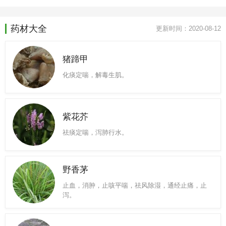
药材大全
更新时间：2020-08-12
猪蹄甲
化痰定喘，解毒生肌。
紫花芥
祛痰定喘，泻肺行水。
野香茅
止血，消肿，止咳平喘，祛风除湿，通经止痛，止
泻。