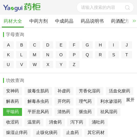
药材大全
中药方剂
中成药品
药品说明书
药酒配方
字母查询
A
B
C
D
E
F
G
H
I
J
K
L
M
N
O
P
Q
R
S
T
U
V
W
X
Y
Z
功效查询
安神药
拔毒生肌药
补虚药
芳香化湿药
活血化瘀药
展开
解表药
解毒杀虫药
开窍药
理气药
利水渗湿药
平喘药
平肝息风药
清热药
驱虫药
祛风湿药
收涩药
温里药
消食药
泻下药
涌吐药
燥湿止痒药
止咳化痰药
止血药
其它药材