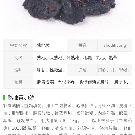
中文名称
熟地黄
拼音
shudihuang
别名
熟地、大熟地、怀熟地、地髓、九地、熟苄
性味
味甘，性微温。
归经
归心、肝、肾经。
禁忌
脾胃虚弱、气滞痰多、腹满便溏者忌服。 忌萝卜、葱白、韭白、薤白。 勿令犯铜铁器，令人肾消并白髭发。 本品质地滋腻，为免碍胃，可与陈皮、砂仁等配伍使用。 脾胃虚弱、中满痰盛、腹满便溏者慎用。
熟地黄功效
补血滋阴，益精填髓。用于血虚萎黄，心悸怔忡，月经不调，崩漏下
血，肝肾阴虚，腰膝酸软，骨蒸潮热，盗汗遗精，内热消渴，眩晕，
耳鸣，须发早白。 用法用量：9～15g。 ——以上来源于《中国药
典》2015版 滋阴，补血，清热凉血、养阴生津、补精益髓。 补血