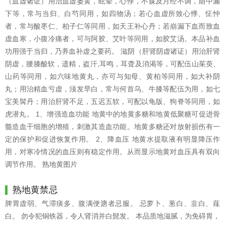
（血虚诸证）用治血虚萎黄，眩晕，心悸，不寐及月经不调，崩中漏
下等，常与当归、白芍同用，如四物汤；若心血虚所致心悸、怔忡
者，常与酸枣仁、柏子仁等同用，如天王补心丹；若崩漏下血而致血
虚血寒，小腹冷痛者，可与阿胶、艾叶等同用，如胶艾汤。本品补血
功用强于当归，乃养血补虚之要药。 滋阴（肝肾阴虚诸证）用治肝肾
阴虚，腰膝酸软，遗精，盗汗,耳鸣，耳聋及消渴等，可配伍山茱萸、
山药等同用，如六味地黄丸，亦可与知母、黄柏等同用，如大补阴
丸；用治精血亏虚，须发早白，常与何首乌、牛膝等配伍为用，如七
宝美髯丹；用治肝肾不足，五迟五软，可配以龟版、狗脊等同用，如
虎潜丸。 1、增强造血功能 地黄中的地黄多糖和地黄低聚糖可促进骨
髓造血干细胞的增殖，刺激其造血功能。地黄多糖还对放射损伤有一
定的保护和促进恢复作用。 2、降血压 地黄水提取液有明显降压作
用，对寒冷情况的血压则有稳定作用。从而显示地黄对血压具有双向
调节作用。 熟地黄图片
熟地黄禁忌
脾胃虚弱、气滞痰多、腹满便溏者忌服。 忌萝卜、葱白、韭白、薤
白。 勿令犯铜铁器，令人肾消并白髭发。 本品质地滋腻，为免碍胃，