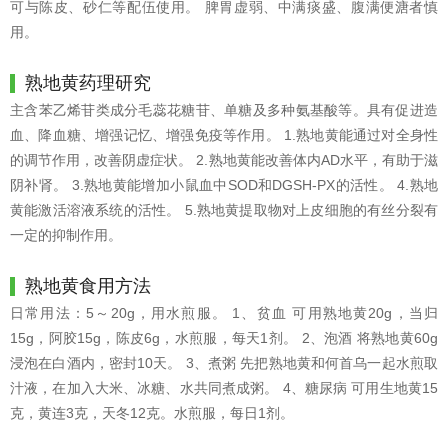
可与陈皮、砂仁等配伍使用。 脾胃虚弱、中满痰盛、腹满便溏者慎
用。
熟地黄药理研究
主含苯乙烯苷类成分毛蕊花糖苷、单糖及多种氨基酸等。具有促进造
血、降血糖、增强记忆、增强免疫等作用。 1.熟地黄能通过对全身性
的调节作用，改善阴虚症状。 2.熟地黄能改善体内AD水平，有助于滋
阴补肾。 3.熟地黄能增加小鼠血中SOD和DGSH-PX的活性。 4.熟地
黄能激活溶液系统的活性。 5.熟地黄提取物对上皮细胞的有丝分裂有
一定的抑制作用。
熟地黄食用方法
日常用法：5～20g，用水煎服。 1、贫血 可用熟地黄20g，当归
15g，阿胶15g，陈皮6g，水煎服，每天1剂。 2、泡酒 将熟地黄60g
浸泡在白酒内，密封10天。 3、煮粥 先把熟地黄和何首乌一起水煎取
汁液，在加入大米、冰糖、水共同煮成粥。 4、糖尿病 可用生地黄15
克，黄连3克，天冬12克。水煎服，每日1剂。