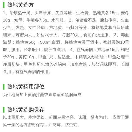
熟地黄选方
1、治烦热干渴、头痛牙疼、失血等证：生石膏、熟地黄各15g，麦冬
10g，知母、牛膝各7.5g。水煎服。 2、治诸虚不足、腹胁疼痛、失血
少气、发热、女性经病：熟地黄、当归各等分。将熟地黄和当归研成
细末，炼蜜为丸，如梧桐子大。每服20丸，食前白汤送服。 3、养血
滋阴：熟地黄60g，500ml白酒。将熟地黄浸于酒中，密封浸泡10天
即可服用。经常服用，能养血滋阴。 4、益气养阴：熟地黄15g，枸杞
予30g，黄芪10g，甲鱼1只，盐适量。中药装入纱布袋；甲鱼处理干
净后切块；甲鱼和药包放入砂锅内，加水煮熟，加盐调味即可。长期
食用，有益气养阴的作用。
熟地黄药用部位
为生地黄加上黄酒拌蒸或直接蒸至黑润而成
熟地黄选购保存
以体重肥大、质地柔软、断面乌黑油亮、味甜、黏者为佳。 应置于通
风干燥的地方密封保存，并防霉、防虫蛀。