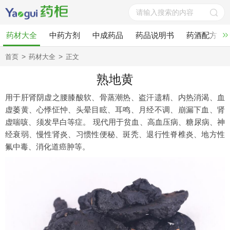
药材大全
中药方剂
中成药品
药品说明书
药酒配方
>
>
首页
药材大全
正文
熟地黄
用于肝肾阴虚之腰膝酸软、骨蒸潮热、盗汗遗精、内热消渴、血
虚萎黄、心悸怔忡、头晕目眩、耳鸣、月经不调、崩漏下血、肾
虚喘咳、须发早白等症。 现代用于贫血、高血压病、糖尿病、神
经衰弱、慢性肾炎、习惯性便秘、斑秃、退行性脊椎炎、地方性
氟中毒、消化道癌肿等。