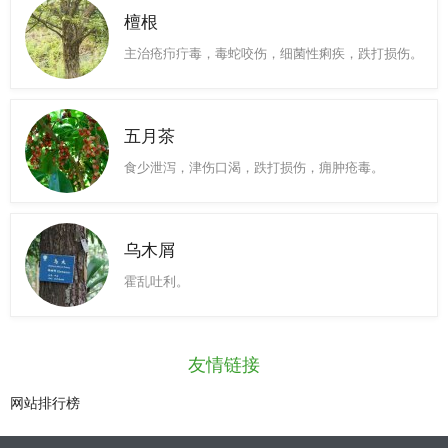
檀根
主治疮疖疔毒，毒蛇咬伤，细菌性痢疾，跌打损伤。
五月茶
食少泄泻，津伤口渴，跌打损伤，痈肿疮毒。
乌木屑
霍乱吐利。
友情链接
网站排行榜