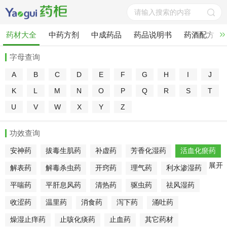
药材大全
中药方剂
中成药品
药品说明书
药酒配方
字母查询
A
B
C
D
E
F
G
H
I
J
K
L
M
N
O
P
Q
R
S
T
U
V
W
X
Y
Z
功效查询
安神药
拔毒生肌药
补虚药
芳香化湿药
活血化瘀药
展开
解表药
解毒杀虫药
开窍药
理气药
利水渗湿药
平喘药
平肝息风药
清热药
驱虫药
祛风湿药
收涩药
温里药
消食药
泻下药
涌吐药
燥湿止痒药
止咳化痰药
止血药
其它药材