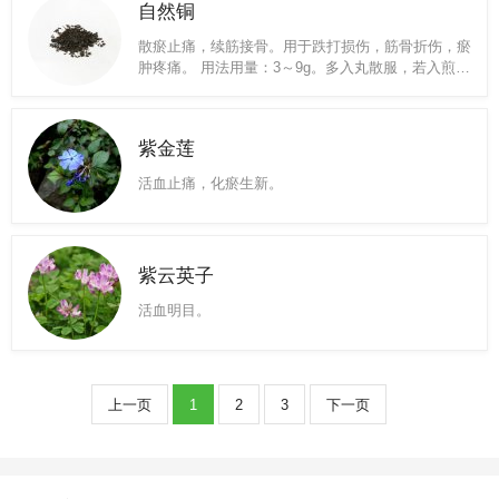
自然铜
散瘀止痛，续筋接骨。用于跌打损伤，筋骨折伤，瘀
肿疼痛。 用法用量：3～9g。多入丸散服，若入煎剂
宜先煎，外用适量。 ——以上来源于《中国药典》
2015版 散瘀，通经，止痛，接骨疗伤，舒筋活络。
自然铜图片
紫金莲
活血止痛，化瘀生新。
紫云英子
活血明目。
上一页
1
2
3
下一页