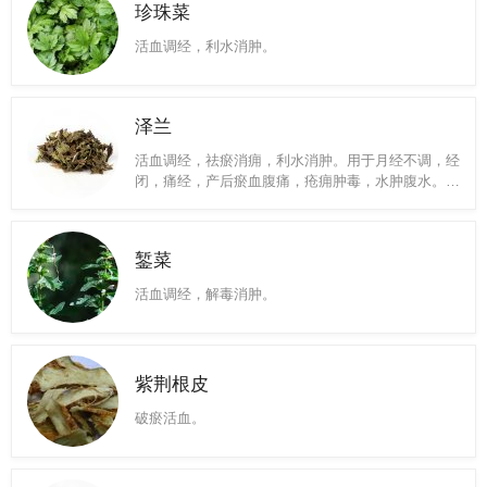
珍珠菜
活血调经，利水消肿。
泽兰
活血调经，祛瘀消痈，利水消肿。用于月经不调，经
闭，痛经，产后瘀血腹痛，疮痈肿毒，水肿腹水。
用法用量：6～12g。 ——以上来源于《中国药典》
2015版 活血，化瘀，通经，止痛，益气，祛瘀，散
痈，散结，利水消肿。 1.活血调经（血瘀经闭、痛
錾菜
经、产后瘀滞腹痛证）用治妇科经产瘀血病证，常配
伍当归、川芎、香附等同用。本品行而不峻，活血不
活血调经，解毒消肿。
猛，调经功用颇佳。 2.祛瘀消痈（跌打损伤，瘀肿
疼痛及疮痈肿毒证）用治于跌打损伤，瘀肿疼痛，可
单用捣碎，亦可配伍当归、红花等共用；用治胸胁损
伤疼痛，常配伍丹参、郁金、延胡索等药；用治疮痈
紫荆根皮
肿毒，单用捣碎，亦可配伍金银花、黄连等同用。
3.利水消肿（水肿、腹水证）用治瘀血阻滞、水瘀互
破瘀活血。
结之水肿尤为适宜；用治产后水肿，腹水身肿，配伍
白术、茯苓等同用。 泽兰图片