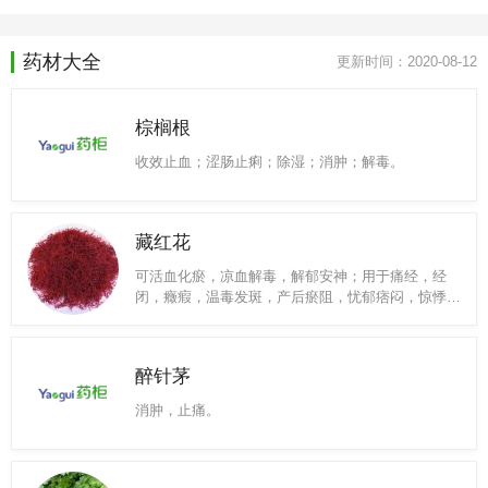
药材大全
更新时间：2020-08-12
棕榈根
收效止血；涩肠止痢；除湿；消肿；解毒。
藏红花
可活血化瘀，凉血解毒，解郁安神；用于痛经，经
闭，癥瘕，温毒发斑，产后瘀阻，忧郁痞闷，惊悸发
狂，吐血，跌打肿痛等症。
醉针茅
消肿，止痛。