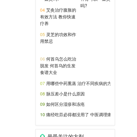
04
艾灸治疗腹胀的
有效方法 教你快速
疗养
05
灵芝的功效和作
用禁忌
06
何首乌怎么吃治
脱发 何首乌的生发
食谱大全
07
用哪些中药熏蒸 治疗不同疾病的方剂介绍
08
脉压差小是什么原因
09
如何区分湿疹和冻疮
10
痛经吃芬必得都没用了 中医调理痛经有技巧
最受关注的方剂