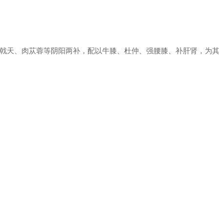
戟天、肉苁蓉等阴阳两补，配以牛膝、杜仲、强腰膝、补肝肾，为
9
急救方