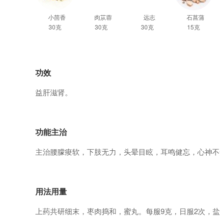
小茴香
肉苁蓉
远志
石菖蒲
30克
30克
30克
15克
功效
益肝滋肾。
功能主治
主治腰朦痠软，下肢无力，头晕目眩，耳鸣健忘，心神不
用法用量
上药共研细末，枣肉捣和，蜜丸。每服9克，日服2次，