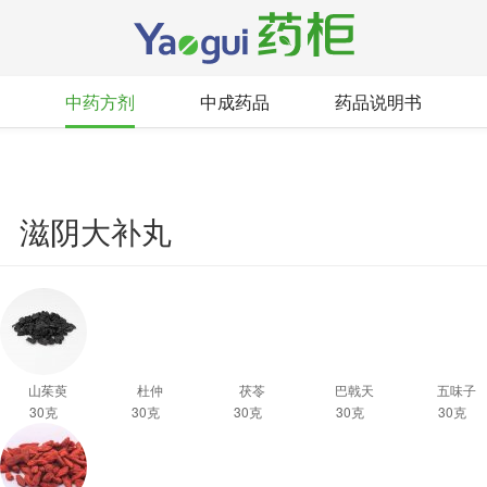
中药方剂
中成药品
药品说明书
滋阴大补丸
山茱萸
杜仲
茯苓
巴戟天
五味子
30克
30克
30克
30克
30克