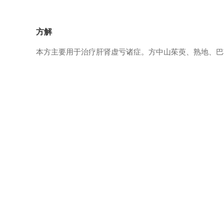
方解
本方主要用于治疗肝肾虚亏诸症。方中山茱萸、熟地、巴
相关方剂
真武汤
2021-01-28
9
黄连解毒汤