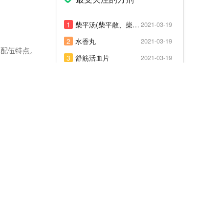
1
柴平汤(柴平散、柴平煎)
2021-03-19
2
水香丸
2021-03-19
其配伍特点。
3
舒筋活血片
2021-03-19
4
复方珍珠口疮颗粒
2021-03-19
5
补益蒺藜丸
2021-03-19
6
荆防汤
2021-03-19
7
芎苏散
2021-03-19
8
甘桔冰梅片
2021-03-19
9
龟鹿补肾丸
2021-03-19
10
滋阴润燥汤
2021-03-19
常备中成药