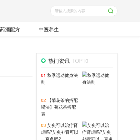
药酒配方
中医养生
热门资讯
TOP10
01
秋季运动健身法
则
02
【菊花茶的搭配
喝法】菊花茶搭配
表
03
艾灸可以治疗肾
虚吗?艾灸补肾可以
一直灸吗?