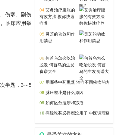
04
艾灸治疗腹胀的
、伤寒、副伤
有效方法 教你快速
药。临床应用举
疗养
05
灵芝的功效和作
用禁忌
06
何首乌怎么吃治
脱发 何首乌的生发
食谱大全
07
用哪些中药熏蒸 治疗不同疾病的方剂介绍
次半匙，3～5
08
脉压差小是什么原因
09
如何区分湿疹和冻疮
10
痛经吃芬必得都没用了 中医调理痛经有技巧
最受关注的方剂