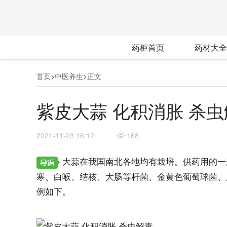
药柜首页
药材大全
首页
>
中医养生
>
正文
紫皮大蒜 化积消胀 杀
2021-11-23 16:12
168
大蒜在我国南北各地均有栽培。供药用的一
寒、白喉、结核、大肠等杆菌、金黄色葡萄球菌、
例如下。