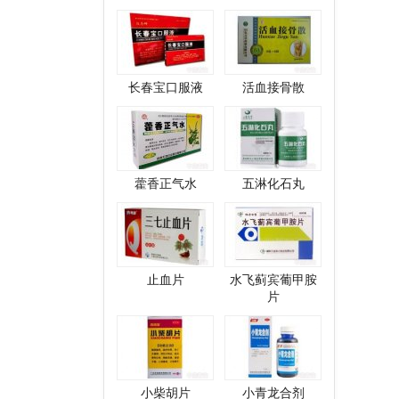
长春宝口服液
活血接骨散
藿香正气水
五淋化石丸
止血片
水飞蓟宾葡甲胺
片
小柴胡片
小青龙合剂