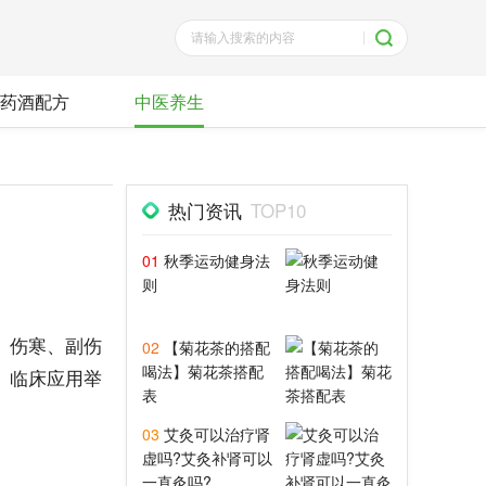
药酒配方
中医养生
热门资讯
TOP10
01
秋季运动健身法
则
、伤寒、副伤
02
【菊花茶的搭配
喝法】菊花茶搭配
。临床应用举
表
03
艾灸可以治疗肾
虚吗?艾灸补肾可以
一直灸吗?