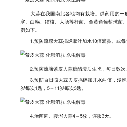
大蒜在我国南北各地均有栽培。供药用的一般
寒、白喉、结核、大肠等杆菌、金黄色葡萄球菌
例如下。
1.预防流感大蒜捣烂取汁加水10倍滴鼻。或每
2.预防流脑紫皮大蒜糖醋浸后生吃，每日数次
3.预防百日咳大蒜去皮捣碎加开水两倍，浸泡12
岁每次1匙，5～11岁每次3匙。
4.治菌痢、腹泻大蒜4～5枚，连服3天。