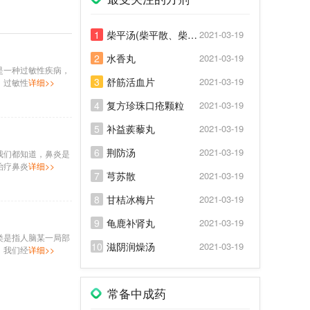
1
柴平汤(柴平散、柴平煎)
2021-03-19
2
水香丸
2021-03-19
是一种过敏性疾病，
3
舒筋活血片
2021-03-19
，过敏性
详细>>
4
复方珍珠口疮颗粒
2021-03-19
5
补益蒺藜丸
2021-03-19
6
荆防汤
2021-03-19
我们都知道，鼻炎是
治疗鼻炎
详细>>
7
芎苏散
2021-03-19
8
甘桔冰梅片
2021-03-19
9
龟鹿补肾丸
2021-03-19
类是指人脑某一局部
10
滋阴润燥汤
2021-03-19
。我们经
详细>>
常备中成药