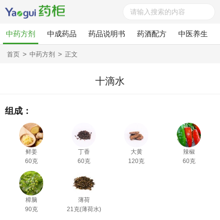
中药方剂
中成药品
药品说明书
药酒配方
中医养生
>
>
首页
中药方剂
正文
十滴水
组成：
鲜姜
丁香
大黄
辣椒
60克
60克
120克
60克
樟脑
薄荷
90克
21克(薄荷水)