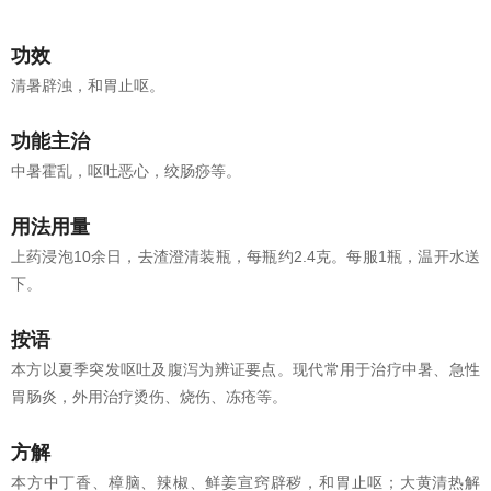
功效
清暑辟浊，和胃止呕。
功能主治
中暑霍乱，呕吐恶心，绞肠痧等。
用法用量
上药浸泡10余日，去渣澄清装瓶，每瓶约2.4克。每服1瓶，温开水送
下。
按语
本方以夏季突发呕吐及腹泻为辨证要点。现代常用于治疗中暑、急性
胃肠炎，外用治疗烫伤、烧伤、冻疮等。
方解
本方中丁香、樟脑、辣椒、鲜姜宣窍辟秽，和胃止呕；大黄清热解