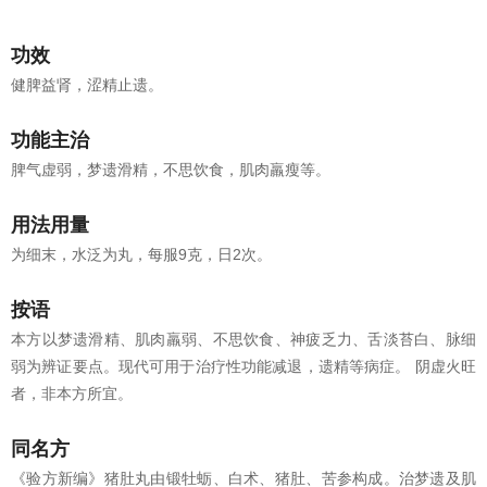
功效
健脾益肾，涩精止遗。
功能主治
脾气虚弱，梦遗滑精，不思饮食，肌肉羸瘦等。
用法用量
为细末，水泛为丸，每服9克，日2次。
按语
本方以梦遗滑精、肌肉羸弱、不思饮食、神疲乏力、舌淡苔白、脉细
弱为辨证要点。现代可用于治疗性功能减退，遗精等病症。 阴虚火旺
者，非本方所宜。
同名方
《验方新编》猪肚丸由锻牡蛎、白术、猪肚、苦参构成。治梦遗及肌