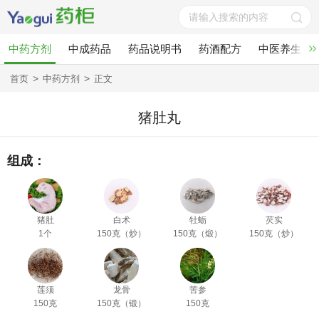
中药方剂
中成药品
药品说明书
药酒配方
中医养生
>
>
首页
中药方剂
正文
猪肚丸
组成：
猪肚
白术
牡蛎
芡实
1个
150克（炒）
150克（煅）
150克（炒）
莲须
龙骨
苦参
150克
150克（锻）
150克