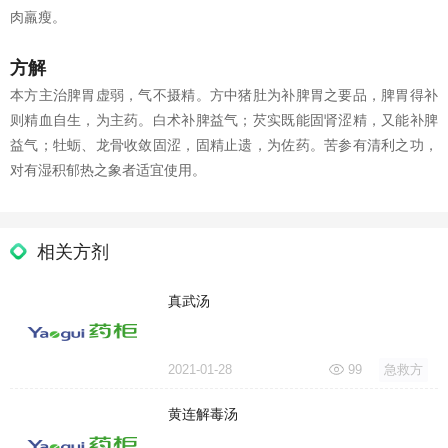
肉羸瘦。
方解
本方主治脾胃虚弱，气不摄精。方中猪肚为补脾胃之要品，脾胃得补
则精血自生，为主药。白术补脾益气；芡实既能固肾涩精，又能补脾
益气；牡蛎、龙骨收敛固涩，固精止遗，为佐药。苦参有清利之功，
对有湿积郁热之象者适宜使用。
相关方剂
真武汤
2021-01-28
99
急救方
黄连解毒汤