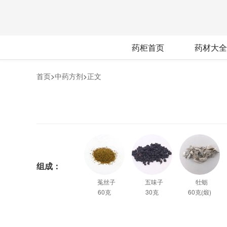
药柜首页
药材大全
首页
>
中药方剂
>
正文
组成：
菟丝子
五味子
牡蛎
60克
30克
60克(煅)