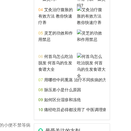
04
艾灸治疗腹胀的
有效方法 教你快速
疗养
05
灵芝的功效和作
用禁忌
06
何首乌怎么吃治
脱发 何首乌的生发
食谱大全
07
用哪些中药熏蒸 治疗不同疾病的方剂介绍
08
脉压差小是什么原因
09
如何区分湿疹和冻疮
10
痛经吃芬必得都没用了 中医调理痛经有技巧
的小便不禁等病
最受关注的方剂