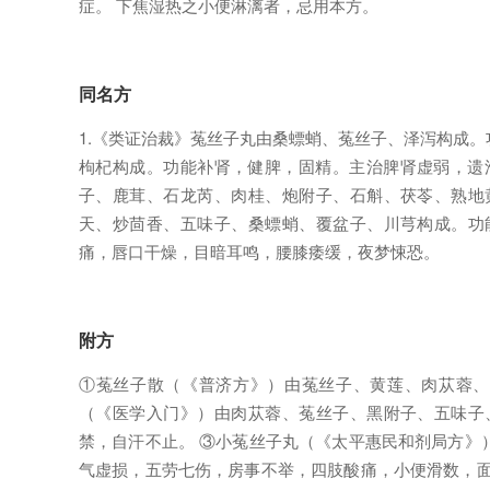
症。 下焦湿热之小便淋漓者，忌用本方。
同名方
1.《类证治裁》菟丝子丸由桑螵蛸、菟丝子、泽泻构成。
枸杞构成。功能补肾，健脾，固精。主治脾肾虚弱，遗滑
子、鹿茸、石龙芮、肉桂、炮附子、石斛、茯苓、熟地
天、炒茴香、五味子、桑螵蛸、覆盆子、川芎构成。功
痛，唇口干燥，目暗耳鸣，腰膝痿缓，夜梦悚恐。
附方
①菟丝子散（《普济方》）由菟丝子、黄莲、肉苁蓉、
（《医学入门》）由肉苁蓉、菟丝子、黑附子、五味子
禁，自汗不止。 ③小菟丝子丸（《太平惠民和剂局方》
气虚损，五劳七伤，房事不举，四肢酸痛，小便滑数，面