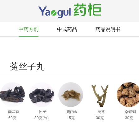
中药方剂
中成药品
药品说明书
菟丝子丸
肉苁蓉
附子
鸡内金
鹿茸
桑螵蛸
60克
30克(制)
15克
30克
30克