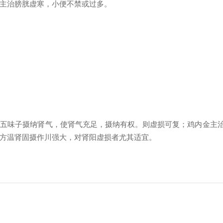
主治膀胱虚寒，小便不禁或过多。
五味子摄纳肾气，使肾气充足，摄纳有权。则虚损可复；鸡内金主治
方温肾固摄作川强大，对肾阳虚损者尤其适宜。