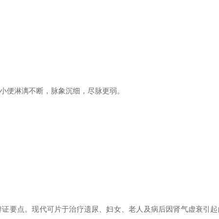
小便淋漓不断，脉象沉细，尽脉更弱。
。
辨证要点。现代可片于治疗遗尿、妇女、老人及病后因肾气虚衰引起