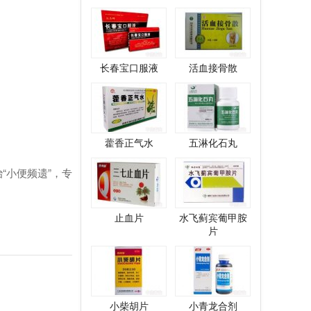
长春宝口服液
活血接骨散
藿香正气水
五淋化石丸
“小便频遗”，专
止血片
水飞蓟宾葡甲胺
片
小柴胡片
小青龙合剂