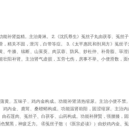
功能补肾益精。主治膏淋。 2.《沈氏尊生》菟丝子丸由茯苓、菟丝
，精关不固，泄泻，白带等症。 3.《太平惠民和剂局方》菟丝子
黄、牛膝、续断、山茱萸、肉苁蓉、防风、炒杜仲、补骨脂、荜澄
能壮阳补肾。主治肾气虚损，五劳七伤，房事不举。小便滑数，面
蒲黄、五味子、鸡内金构成。功能补肾清热缩尿。主治小便不禁。
、鸡内金、鹿茸、桑螵蛸构成。功能温肾助阳，固涩缩尿。主治内
）由石莲肉、菟丝子、白茯苓、山药构成。功能补脾賢，强腰膝，固
色黧黑，神疲乏力。 ④菟丝子散（《医宗必读》）由炒鸡内金、菟