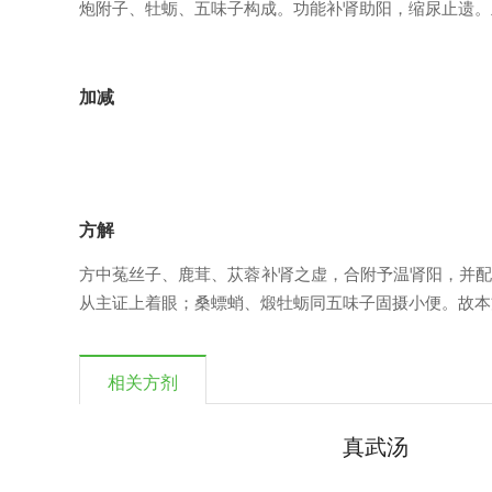
炮附子、牡蛎、五味子构成。功能补肾助阳，缩尿止遗。
加减
方解
方中菟丝子、鹿茸、苁蓉补肾之虚，合附予温肾阳，并配
从主证上着眼；桑螵蛸、煅牡蛎同五味子固摄小便。故本
相关方剂
真武汤