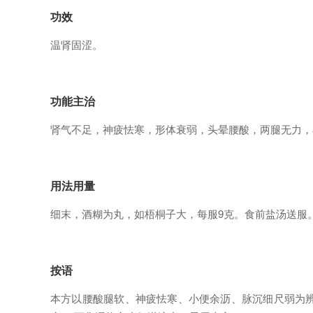
功效
温肾固涩。
功能主治
肾气不足，神疲怯寒，形体衰弱，头晕腰酸，两腿无力，
用法用量
细末，酒糊为丸，如梧桐子大，每服9克。食前盐汤送服
按语
本方以腰酸腿软、神疲怯寒、小便余沥、脉沉细尺弱为