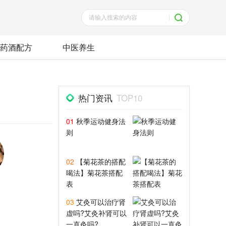
药酒配方
中医养生
热门资讯
TOP10
01
秋季运动健身法
则
02
【菊花茶的搭配
喝法】菊花茶搭配
表
03
艾灸可以治疗肾
虚吗?艾灸补肾可以
一直灸吗?