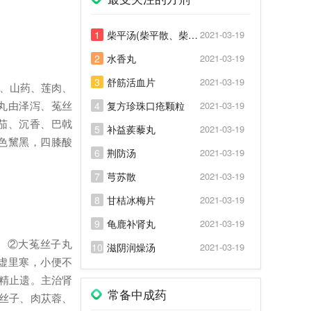
1
柴平汤(柴平散、柴平煎)
2021-03-19
2
水香丸
2021-03-19
3
舒筋活血片
2021-03-19
子、山药、莲肉、
丸由泽泻、菟丝
4
复方珍珠口疮颗粒
2021-03-19
茄、沉香、巴戟
5
补益蒺藜丸
2021-03-19
色黧黑，四膝酸
6
荆防汤
2021-03-19
7
芎苏散
2021-03-19
8
甘桔冰梅片
2021-03-19
9
龟鹿补肾丸
2021-03-19
 ②大菟丝子丸
10
滋阴润燥汤
2021-03-19
虚里寒，小便不
精止遗。主治肾
常备中成药
丝子、肉苁蓉、