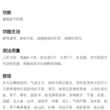
功效
健脾益气和胃。
功能主治
脾胃虚弱，食欲不振，或胸脘痞闷不舒，或呕吐泄泻。
用法用量
上药为末，每服6~9克，加生姜5片，大枣2个，水煎服。亦可用饮片
作汤剂煎服，用量按原方比例酌情增减。
按语
本方以胸脘痞闷、气虚乏力、纳呆为辨证要点。现代多用本方治疗小
儿脾胃虚弱引起的消化不良、泄泻、纳呆以及慢性胃炎、上消化道出
血、带下、呕吐、脱发等。如见脾胃虚寒，加制附片、干姜、荜茇；
湿盛，去人参、白术，加苍术、半夏、苡仁；气滞严重，加木香、枳
壳；带下稀薄量多，加山药、白果；消化不良，加炒麦芽、焦山楂；