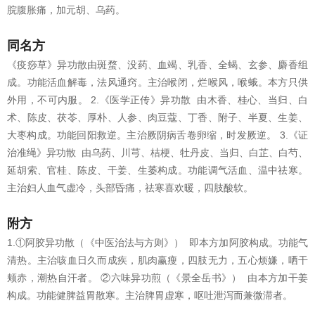
脘腹胀痛，加元胡、乌药。
同名方
《疫痧草》异功散由斑蝥、没药、血竭、乳香、全蝎、玄参、麝香组
成。功能活血解毒，法风通窍。主治喉闭，烂喉风，喉蛾。本方只供
外用，不可内服。 2.《医学正传》异功散 由木香、桂心、当归、白
术、陈皮、茯苓、厚朴、人参、肉豆蔻、丁香、附子、半夏、生姜、
大枣构成。功能回阳救逆。主治厥阴病舌卷卵缩，时发厥逆。 3.《证
治准绳》异功散 由乌药、川芎、桔梗、牡丹皮、当归、白芷、白芍、
延胡索、官桂、陈皮、干姜、生萎构成。功能调气活血、温中祛寒。
主治妇人血气虚冷，头部昏痛，祛寒喜欢暖，四肢酸软。
附方
1.①阿胶异功散（《中医治法与方则》） 即本方加阿胶构成。功能气
清热。主治咳血日久而成疾，肌肉赢瘦，四肢无力，五心烦嫌，哂干
颊赤，潮热自汗者。 ②六味异功煎（《景全岳书》） 由本方加干姜
构成。功能健脾益胃散寒。主治脾胃虚寒，呕吐泄泻而兼微滞者。