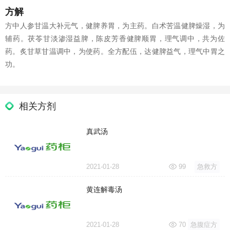
方解
方中人参甘温大补元气，健脾养胃，为主药。白术苦温健脾燥湿，为
辅药。茯苓甘淡渗湿益脾，陈皮芳香健脾顺胃，理气调中，共为佐
药。炙甘草甘温调中，为使药。全方配伍，达健脾益气，理气中胃之
功。
相关方剂
真武汤
2021-01-28
99
急救方
黄连解毒汤
2021-01-28
70
急腹症方