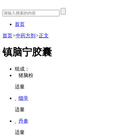
首页
首页
>
中药方剂
>
正文
镇脑宁胶囊
组成：
猪脑粉
适量
细辛
适量
丹参
适量