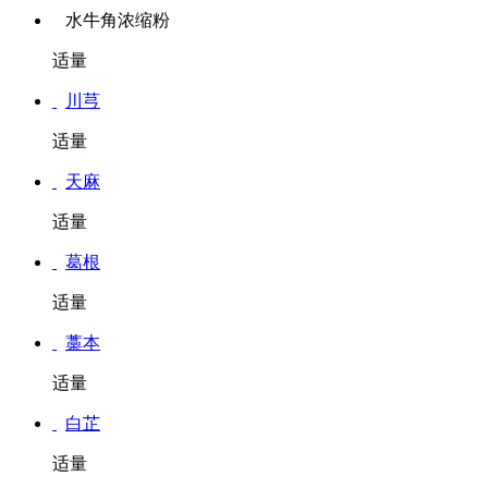
水牛角浓缩粉
适量
川芎
适量
天麻
适量
葛根
适量
藁本
适量
白芷
适量