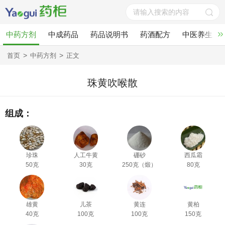
中药方剂
中成药品
药品说明书
药酒配方
中医养生
>
>
首页
中药方剂
正文
珠黄吹喉散
组成：
珍珠
人工牛黄
硼砂
西瓜霜
50克
30克
250克（煅）
80克
雄黄
儿茶
黄连
黄柏
40克
100克
100克
150克