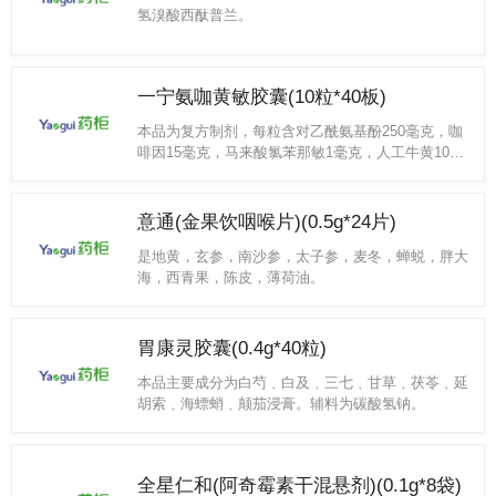
氢溴酸西酞普兰。
一宁氨咖黄敏胶囊(10粒*40板)
本品为复方制剂，每粒含对乙酰氨基酚250毫克，咖
啡因15毫克，马来酸氯苯那敏1毫克，人工牛黄10毫
克。
意通(金果饮咽喉片)(0.5g*24片)
是地黄，玄参，南沙参，太子参，麦冬，蝉蜕，胖大
海，西青果，陈皮，薄荷油。
胃康灵胶囊(0.4g*40粒)
本品主要成分为白芍﹑白及﹑三七﹑甘草﹑茯苓﹑延
胡索﹑海螵蛸﹑颠茄浸膏。辅料为碳酸氢钠。
全星仁和(阿奇霉素干混悬剂)(0.1g*8袋)