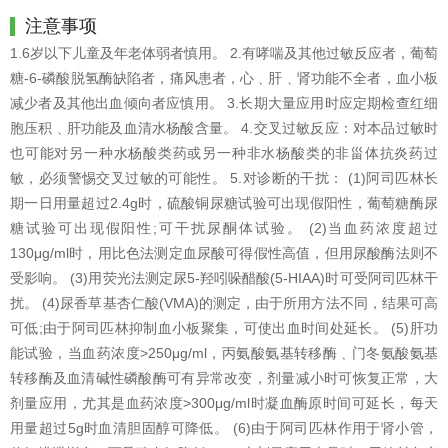
注意事项
1.6岁以下儿童及年老体弱者慎用。 2.有哮喘及其他过敏反应者，葡萄
糖-6-磷酸脱氢酶缺陷者，痛风患者，心﹑肝﹑肾功能不全者，血小板
减少者及其他出血倾向者应慎用。 3.长期大量应用时应定期检查红细
胞压积﹑肝功能及血清水杨酸含量。 4.交叉过敏反应：对本品过敏时
也可能对另一种水杨酸类药或另一种非水杨酸类的非甾体抗炎药过
敏，必须警惕交叉过敏的可能性。 5.对诊断的干扰： (1)阿司匹林长
期一日用量超过2.4g时，硫酸铜尿糖试验可出现假阳性，葡萄糖酶尿
糖试验可出现假阳性;可干扰尿酮体试验。 (2)当血药浓度超过
130μg/ml时，用比色法测定血尿酸可得假性高值，但用尿酸酶法则不
受影响。 (3)用荧光法测定尿5-羟吲哚醋酸(5-HIAA)时可受阿司匹林干
扰。 (4)尿香草基杏仁酸(VMA)的测定，由于所用方法不同，结果可高
可低;由于阿司匹林抑制血小板聚集，可使出血时间处延长。 (5)肝功
能试验，当血药浓度>250μg/ml，丙氨酸氨基转移酶﹑门冬氨酸氨基
转移酶及血清碱性磷酸酶可有异常改变，剂量减小时可恢复正常，大
剂量应用，尤其是血药浓度>300μg/ml时凝血酶原时间可延长，每天
用量超过5g时血清胆固醇可降低。 (6)由于阿司匹林作用于肾小管，