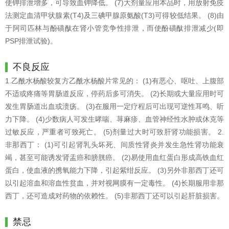
使钾排泄增多，可导致血钾降低。 (7)大剂量应用本品时，用放射免疫
法测定血清甲状腺素(T4)及三碘甲腺原氨酸(T3)可得较低结果。 (8)由
于阿司匹林与酚磺酞在肾小管竞争性排泄，而使酚磺酞排泄减少(即
PSP排泄试验)。
不良反应
1.乙酰水杨酸较复方乙酰水杨酸片常见的： (1)有恶心、呕吐、上腹部
不适或疼痛等胃肠道反应，停药后多可消失。 (2)长期或大量应用时可
发生胃肠道出血或溃疡。 (3)在服用一定疗程后可出现可逆性耳鸣、听
力下降。 (4)少数病人可发生哮喘、荨麻疹、血管神经性水肿或休克等
过敏反应，严重者可致死亡。 (5)剂量过大时可致肝肾功能损害。 2.
非那西丁： (1)可引起肾乳头坏死、间质性肾炎并发生急性肾功能衰
竭，甚至可能诱发肾盂癌和膀胱癌。 (2)易使用血红蛋白形成高铁血红
蛋白，使血液的携氧能力下降，引起紫绀反应。 (3)另外非那西丁还可
以引起溶血和溶血性贫血，并对视网膜有一定毒性。 (4)长期服用非那
西丁，还可造成对药物的依赖性。 (5)非那西丁还可以引起肝脏损害。
禁忌