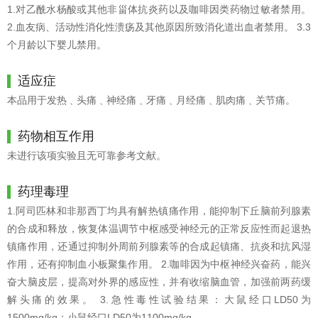
1.对乙酰水杨酸或其他非甾体抗炎药以及咖啡因类药物过敏者禁用。
2.血友病、活动性消化性溃疡及其他原因所致消化道出血者禁用。 3.3
个月龄以下婴儿禁用。
适应症
本品用于发热﹑头痛﹑神经痛﹑牙痛﹑月经痛﹑肌肉痛﹑关节痛。
药物相互作用
未进行该项实验且无可靠参考文献。
药理毒理
1.阿司匹林和非那西丁均具有解热镇痛作用，能抑制下丘脑前列腺素
的合成和释放，恢复体温调节中枢感受神经元的正常反应性而起退热
镇痛作用，还通过抑制外周前列腺素等的合成起镇痛、抗炎和抗风湿
作用，还有抑制血小板聚集作用。 2.咖啡因为中枢神经兴奋药，能兴
奋大脑皮层，提高对外界的感应性，并有收缩脑血管，加强前两药缓
解头痛的效果。 3.急性毒性试验结果：大鼠经口LD50为
1500mg/kg；小鼠经口LD50为1100mg/kg。