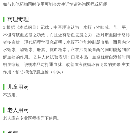
如与其他药物同时使用可能会发生详情请咨询医师或药师
药理毒理
1.根据《本草纲目》记载，中医理论认为，水蛭（性味咸、苦、平）
不但有破血逐瘀之功效，而且还有活血去瘀之力，故对瘀血阻于络脉
者多奇效，现代药理学研究证明，水蛭不但能抑制凝血酶，而且内含
水蛭素、吻蛭素、肝素、抗血栓素，它在抑制凝血酶的同时能起到溶
解血栓的作用。 2.从人体试验表明：口服本品，血浆优蛋白溶解时间
明显缩短，说明本品对打通血脉、改善血液微循环有明显的效果,主要
作用：预防和治疗脑血栓（中风）
儿童用药
不适用。
老人用药
老人应在专业医师指导下使用。