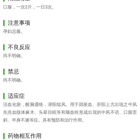
口服，一次2片，一日3次。
注意事项
孕妇忌服。
不良反应
尚不明确。
禁忌
尚不明确。
适应症
活血化瘀，醒脑通络，潜阳熄风。用于因瘀血、肝阳上亢出现之中风
先兆如肢体麻木、头晕目眩等和脑血栓形成出现的中风不语、口眼歪
斜、半身不遂等症。具有预防和治疗作用。
药物相互作用