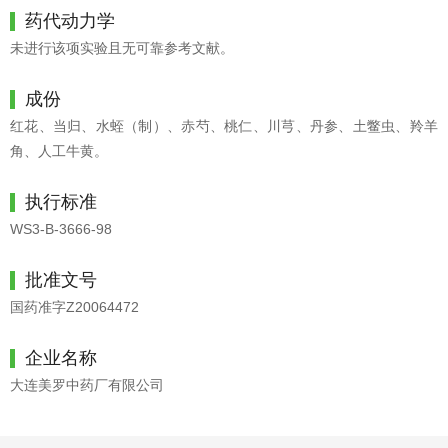
药代动力学
未进行该项实验且无可靠参考文献。
成份
红花、当归、水蛭（制）、赤芍、桃仁、川芎、丹参、土鳖虫、羚羊
角、人工牛黄。
执行标准
WS3-B-3666-98
批准文号
国药准字Z20064472
企业名称
大连美罗中药厂有限公司