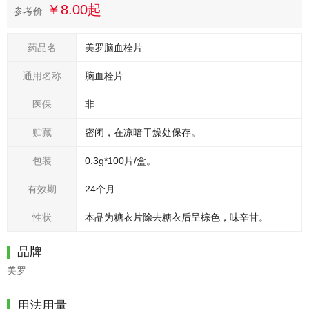
￥8.00起
参考价
药品名
美罗脑血栓片
通用名称
脑血栓片
医保
非
贮藏
密闭，在凉暗干燥处保存。
包装
0.3g*100片/盒。
有效期
24个月
性状
本品为糖衣片除去糖衣后呈棕色，味辛甘。
品牌
美罗
用法用量