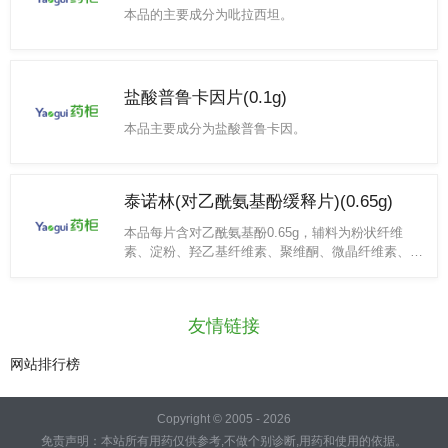
本品的主要成分为吡拉西坦。
盐酸普鲁卡因片(0.1g)
本品主要成分为盐酸普鲁卡因。
泰诺林(对乙酰氨基酚缓释片)(0.65g)
本品每片含对乙酰氨基酚0.65g，辅料为粉状纤维
素、淀粉、羟乙基纤维素、聚维酮、微晶纤维素、预
胶化淀粉、羧甲基淀粉钠、硬脂酸镁、欧巴代和棕榈
蜡。
友情链接
网站排行榜
Copyright © 2005 - 2026
免责声明：本站所有用药仅供参考,不做个别诊断,用药和使用的依据。