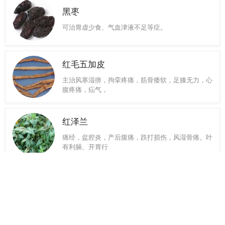
黑枣
可治胃虚少食、气血津液不足等症。
红毛五加皮
主治风寒湿痹，拘挛疼痛，筋骨痿软，足膝无力，心
腹疼痛，疝气，
红泽兰
痛经，盆腔炎，产后腹痛，跌打损伤，风湿骨痛。叶
有利膈、开胃行
胡桃花
主治赘疣。