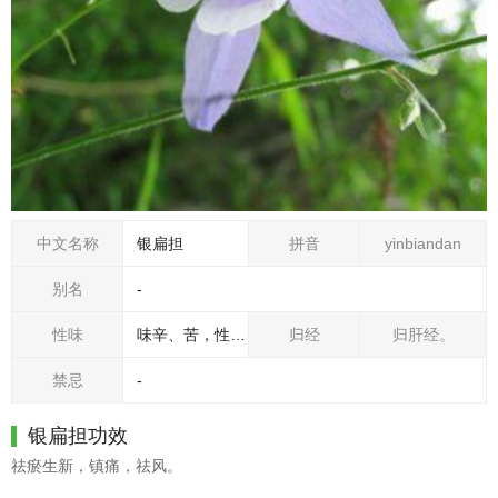
中文名称
银扁担
拼音
yinbiandan
别名
-
性味
味辛、苦，性平，有小毒。
归经
归肝经。
禁忌
-
银扁担功效
祛瘀生新，镇痛，祛风。