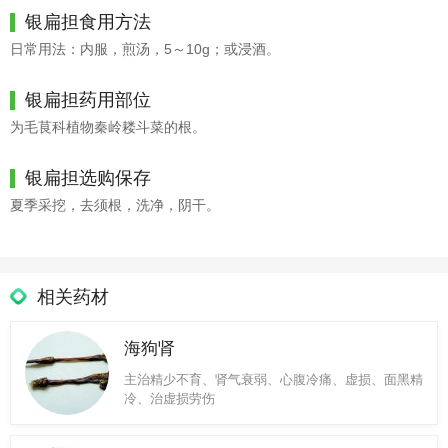
银扁担食用方法
日常用法：内服，煎汤，5～10g；或浸酒。
银扁担药用部位
为毛茛科植物秦岭耧斗菜的根。
银扁担选购保存
夏季采挖，去须根，洗净，阴干。
相关药材
海狗肾
主治精少不育、肾气衰弱、心腹冷痛、虚损、面黑精
冷、治虚损劳伤