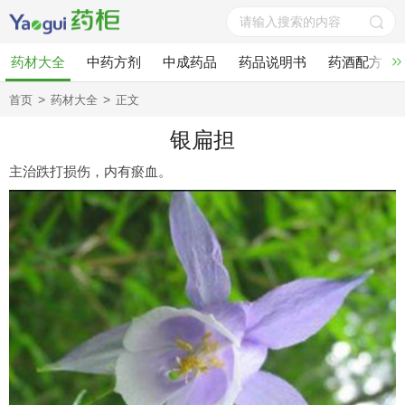
药材大全
中药方剂
中成药品
药品说明书
药酒配方
>
>
首页
药材大全
正文
银扁担
主治跌打损伤，内有瘀血。