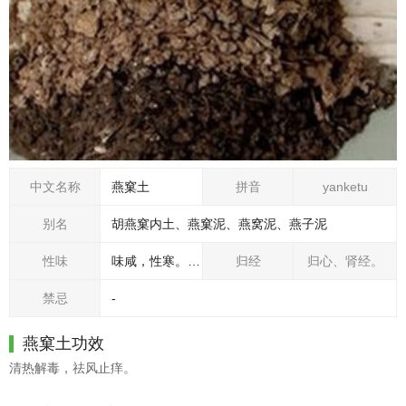
中文名称
燕窠土
拼音
yanketu
别名
胡燕窠内土、燕窠泥、燕窝泥、燕子泥
性味
味咸，性寒。无毒。
归经
归心、肾经。
禁忌
-
燕窠土功效
清热解毒，祛风止痒。