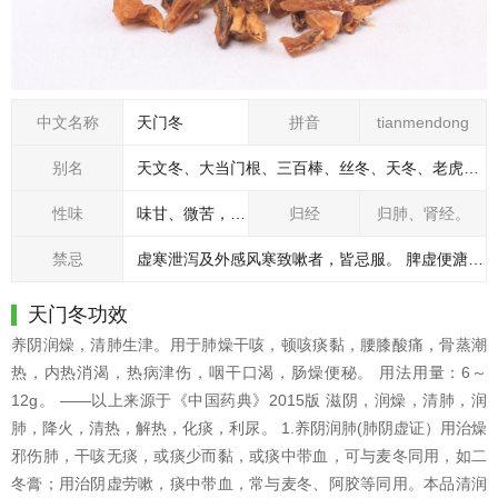
中文名称
天门冬
拼音
tianmendong
别名
天文冬、大当门根、三百棒、丝冬、天冬、老虎尾巴根
性味
味甘、微苦，性寒。
归经
归肺、肾经。
禁忌
虚寒泄泻及外感风寒致嗽者，皆忌服。 脾虚便溏之人不宜使用。 不宜与药材曾青一同使用。 胃虚无热者忌服。 服用天冬期间禁食鲤鱼。 孕妇慎用。
天门冬功效
养阴润燥，清肺生津。用于肺燥干咳，顿咳痰黏，腰膝酸痛，骨蒸潮
热，内热消渴，热病津伤，咽干口渴，肠燥便秘。 用法用量：6～
12g。 ——以上来源于《中国药典》2015版 滋阴，润燥，清肺，润
肺，降火，清热，解热，化痰，利尿。 1.养阴润肺(肺阴虚证）用治燥
邪伤肺，干咳无痰，或痰少而黏，或痰中带血，可与麦冬同用，如二
冬膏；用治阴虚劳嗽，痰中带血，常与麦冬、阿胶等同用。本品清润