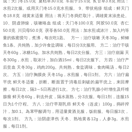
成：天门冬15.0克 夏枯草30.0克 车前子15.0克 炙甘草3.8克 用法：
水煎2次服。或用天门冬15.0克水煎服。 9、带状疱疹 组成：鲜天门
冬18.8克 雄黄末适量 用法：将天门冬捣烂取汁，调雄黄末涂患处。
10、阴虚肺燥，咳嗽咯血 组成：天门冬100.0克 阿胶50.0克 杏仁
50.0克 川贝母50.0克 茯苓各50.0克 用法：加水煎成浓汁，加入约等
量的炼蜜搅匀，煮沸，每次吃1匙。 方一：治疗咳嗽 天冬30g，鲜鲫
鱼1条。共炖熟，加少许食盐调味，每日分3次服用。 方二：治疗干咳
天冬60g，冰糖15g。加水共炖熟，每日2次分服。 方三：治疗崩漏 天
冬300g，水煎，取浓汁，加白酒15ml，每日2次服下。 方四：治疗产
后贫血 天冬30g，鸡肉200g。共炖熟，食盐调味，食肉喝汤，每日2
次。 方五：治疗胸膜炎 天冬15g，水煎服，每日1剂。 方六：治疗扁
平疣 鲜天冬适量，折断。断面置于消毒后刺破的扁平疣上，来回摩
擦，每日2次，隔3～5日再进行1次。 方七：治疗乳腺小叶增生及纤维
腺瘤 鲜天冬60g，剥去外皮，隔水蒸熟，分3次服。每日1剂，连服15
日为1个疗程。 方八：治疗早期乳癌 鲜天冬（连皮）100g，捣碎搾
汁，加0.1。為苯甲酸调匀，用适量黄酒兑服，饭前服。每日服3次，
每次1剂。 方九：治阴虚津伤 天冬、熟地黄各12g，人参3g。水煎
服，每日1剂。