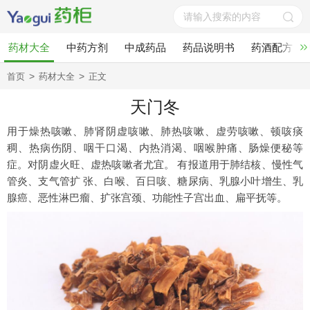
药材大全
中药方剂
中成药品
药品说明书
药酒配方
>
>
首页
药材大全
正文
天门冬
用于燥热咳嗽、肺肾阴虚咳嗽、肺热咳嗽、虚劳咳嗽、顿咳痰
稠、热病伤阴、咽干口渴、内热消渴、咽喉肿痛、肠燥便秘等
症。对阴虚火旺、虚热咳嗽者尤宜。 有报道用于肺结核、慢性气
管炎、支气管扩 张、白喉、百日咳、糖尿病、乳腺小叶增生、乳
腺癌、恶性淋巴瘤、扩张宫颈、功能性子宫出血、扁平抚等。