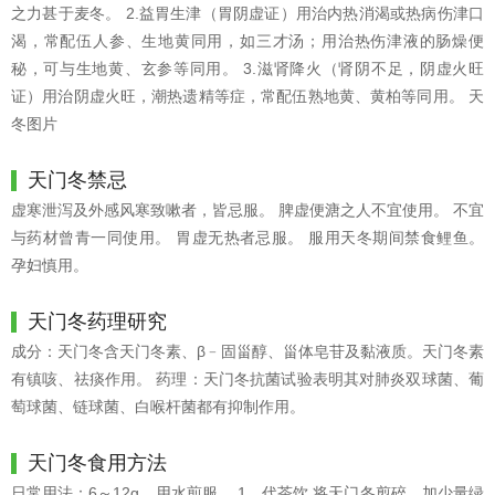
之力甚于麦冬。 2.益胃生津（胃阴虚证）用治内热消渴或热病伤津口
渴，常配伍人参、生地黄同用，如三才汤；用治热伤津液的肠燥便
秘，可与生地黄、玄参等同用。 3.滋肾降火（肾阴不足，阴虚火旺
证）用治阴虚火旺，潮热遗精等症，常配伍熟地黄、黄柏等同用。 天
冬图片
天门冬禁忌
虚寒泄泻及外感风寒致嗽者，皆忌服。 脾虚便溏之人不宜使用。 不宜
与药材曾青一同使用。 胃虚无热者忌服。 服用天冬期间禁食鲤鱼。
孕妇慎用。
天门冬药理研究
成分：天门冬含天门冬素、β﹣固甾醇、甾体皂苷及黏液质。天门冬素
有镇咳、祛痰作用。 药理：天门冬抗菌试验表明其对肺炎双球菌、葡
萄球菌、链球菌、白喉杆菌都有抑制作用。
天门冬食用方法
日常用法：6～12g，用水煎服。 1、代茶饮 将天门冬剪碎，加少量绿