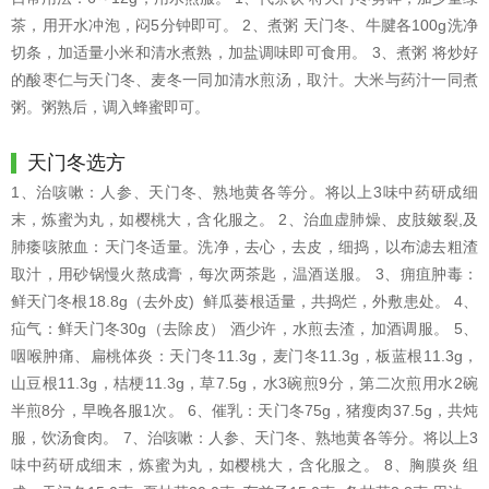
茶，用开水冲泡，闷5分钟即可。 2、煮粥 天门冬、牛腱各100g洗净
切条，加适量小米和清水煮熟，加盐调味即可食用。 3、煮粥 将炒好
的酸枣仁与天门冬、麦冬一同加清水煎汤，取汁。大米与药汁一同煮
粥。粥熟后，调入蜂蜜即可。
天门冬选方
1、治咳嗽：人参、天门冬、熟地黄各等分。将以上3味中药研成细
末，炼蜜为丸，如樱桃大，含化服之。 2、治血虚肺燥、皮肢皴裂,及
肺痿咳脓血：天门冬适量。洗净，去心，去皮，细捣，以布滤去粗渣
取汁，用砂锅慢火熬成膏，每次两茶匙，温酒送服。 3、痈疽肿毒：
鲜天门冬根18.8g（去外皮) 鲜瓜蒌根适量，共捣烂，外敷患处。 4、
疝气：鲜天门冬30g（去除皮） 酒少许，水煎去渣，加酒调服。 5、
咽喉肿痛、扁桃体炎：天门冬11.3g，麦门冬11.3g，板蓝根11.3g，
山豆根11.3g，桔梗11.3g，草7.5g，水3碗煎9分，第二次煎用水2碗
半煎8分，早晚各服1次。 6、催乳：天门冬75g，猪瘦肉37.5g，共炖
服，饮汤食肉。 7、治咳嗽：人参、天门冬、熟地黄各等分。将以上3
味中药研成细末，炼蜜为丸，如樱桃大，含化服之。 8、胸膜炎 组