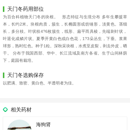
天门冬药用部位
为百合科植物天门冬的块根。 形态特征与生境分布 多年生攀援草
本，长约2米。块根肉质，簇生，长椭圆形或纺锤形，淡黄色。茎细
长，多分枝。叶状枝4?6枚簇生，线形、扁平而具棱，先端刺针状，
叶退化成鳞片状。夏季开黄白色或白色花，1?3朵丛生，下垂。浆果
球形，熟时红色。种子1粒。深秋采块根，水煮至皮裂，剥去外皮，晒
干。 分布于我国西部、华中、长江流域及南方各省。生于山间林荫
下，庭园有栽培。
天门冬选购保存
以肥满、致密、黄白色、半透明者为佳。
相关药材
海狗肾