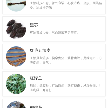
主治精少不育、肾气衰弱、心腹冷痛、虚损、面黑精
冷、治虚损劳伤
黑枣
可治胃虚少食、气血津液不足等症。
红毛五加皮
主治风寒湿痹，拘挛疼痛，筋骨痿软，足膝无力，心
腹疼痛，疝气，
红泽兰
痛经，盆腔炎，产后腹痛，跌打损伤，风湿骨痛。叶
有利膈、开胃行
胡桃花