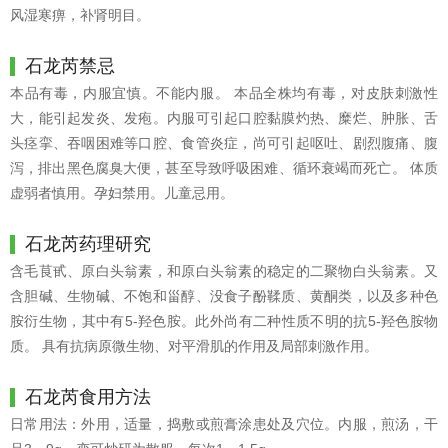
风湿寒痹，补肾明目。
石龙芮禁忌
本品有毒，内服宜慎。不能内服。 本品全株均有毒，对皮肤刺激性
大，能引起发炎、发疱。内服可引起口腔黏膜灼热、糜烂、肿胀、舌
头痉挛、吞咽困难等口腔、食管炎症，尚可引起呕吐、剧烈腹痛、腹
泻，排出黑色腐臭大便，甚至导致呼吸困难、循环衰竭而死亡。 体质
虚弱者慎用。孕妇禁用。儿童忌用。
石龙芮药理研究
含毛茛甙、原白头翁素，和原白头翁素的稳定的二聚物白头翁素。又
含胆碱、生物碱、不饱和甾醇、没食子酚鞣质、黄酮类，以及多种色
胺衍生物，其中有5-羟色胺。此外尚有二种性质不明的抗5-羟色胺物
质。 具有抗病原微生物、对平滑肌的作用及局部刺激作用。
石龙芮食用方法
日常用法：外用，适量，捣敷或煎膏涂患处及穴位。内服，煎汤，干