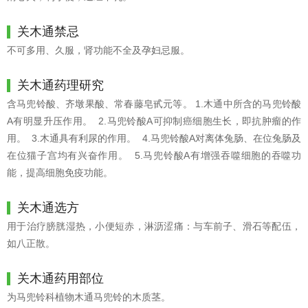
关木通禁忌
不可多用、久服，肾功能不全及孕妇忌服。
关木通药理研究
含马兜铃酸、齐墩果酸、常春藤皂甙元等。 1.木通中所含的马兜铃酸
A有明显升压作用。 2.马兜铃酸A可抑制癌细胞生长，即抗肿瘤的作
用。 3.木通具有利尿的作用。 4.马兜铃酸A对离体兔肠、在位兔肠及
在位猫子宫均有兴奋作用。 5.马兜铃酸A有增强吞噬细胞的吞噬功
能，提高细胞免疫功能。
关木通选方
用于治疗膀胱湿热，小便短赤，淋沥涩痛：与车前子、滑石等配伍，
如八正散。
关木通药用部位
为马兜铃科植物木通马兜铃的木质茎。