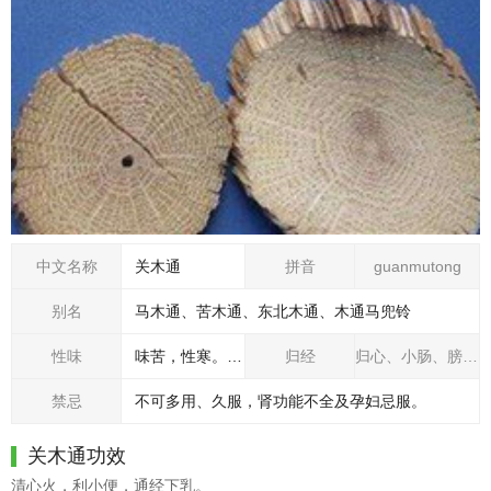
中文名称
关木通
拼音
guanmutong
别名
马木通、苦木通、东北木通、木通马兜铃
性味
味苦，性寒。有毒。
归经
归心、小肠、膀胱经。
禁忌
不可多用、久服，肾功能不全及孕妇忌服。
关木通功效
清心火，利小便，通经下乳。